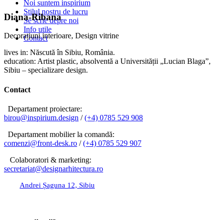
Noi suntem inspirium
Stilul nostru de lucru
Diana-Ribana
Se scrie depre noi
Info utile
Decorațiuni interioare, Design vitrine
Contact
lives in: Născută în Sibiu, România.
education: Artist plastic, absolventă a Universității „Lucian Blaga”,
Sibiu – specializare design.
Contact
Departament proiectare:
birou@inspirium.design
/
(+4) 0785 529 908
Departament mobilier la comandă:
comenzi@front-desk.ro
/
(+4) 0785 529 907
Colaboratori & marketing:
secretariat@designarhitectura.
ro
Andrei Șaguna 12, Sibiu
birou@inspirium.design