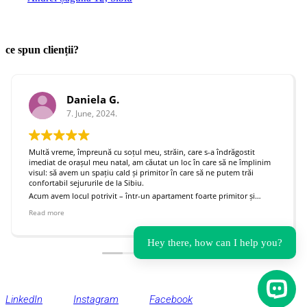
birou@inspirium.design
ce spun clienții?
Daniela G.
7. June, 2024.
Multă vreme, împreună cu soțul meu, străin, care s-a îndrăgostit
imediat de orașul meu natal, am căutat un loc în care să ne împlinim
visul: să avem un spațiu cald și primitor în care să ne putem trăi
confortabil sejururile de la Sibiu.
Acum avem locul potrivit – într-un apartament foarte primitor și
fascinant. Îi mulțumim lui Tudor că a reușit, cu talentul său, să ne
Read more
împlinească visul. Complimente pentru proiect!
Hey there, how can I help you?
Open C
LinkedIn
Instagram
Facebook