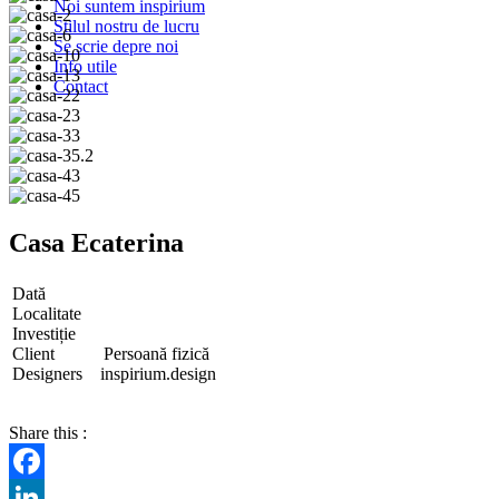
Noi suntem inspirium
Stilul nostru de lucru
Se scrie depre noi
Info utile
Contact
Casa Ecaterina
Dată
Localitate
Investiție
Client Persoană fizică
Designers inspirium.design
Share this :
Facebook