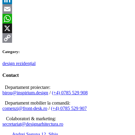
LinkedIn
Email
WhatsApp
X
Copy
Category:
Link
design rezidențial
Contact
Departament proiectare:
birou@inspirium.design
/
(+4) 0785 529 908
Departament mobilier la comandă:
comenzi@front-desk.ro
/
(+4) 0785 529 907
Colaboratori & marketing:
secretariat@designarhitectura.
ro
Andrei Șaguna 12, Sibiu