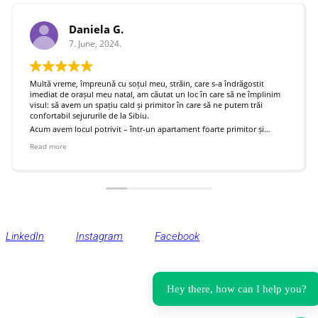
Daniela G.
7. June, 2024.
Multă vreme, împreună cu soțul meu, străin, care s-a îndrăgostit
imediat de orașul meu natal, am căutat un loc în care să ne împlinim
visul: să avem un spațiu cald și primitor în care să ne putem trăi
confortabil sejururile de la Sibiu.
Acum avem locul potrivit – într-un apartament foarte primitor și
fascinant. Îi mulțumim lui Tudor că a reușit, cu talentul său, să ne
Read more
împlinească visul. Complimente pentru proiect!
LinkedIn
Instagram
Facebook
Hey there, how can I help you?