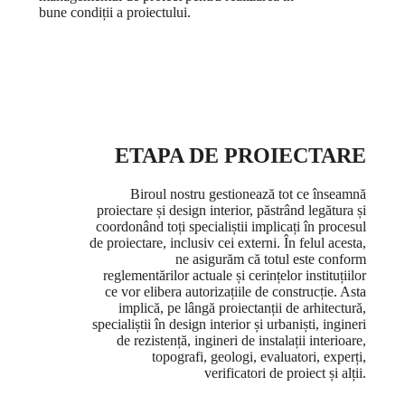
bune condiții a proiectului.
ETAPA DE PROIECTARE
Biroul nostru gestionează tot ce înseamnă
proiectare și design interior, păstrând legătura și
coordonând toți specialiștii implicați în procesul
de proiectare, inclusiv cei externi. În felul acesta,
ne asigurăm că totul este conform
reglementărilor actuale și cerințelor instituțiilor
ce vor elibera autorizațiile de construcție. Asta
implică, pe lângă proiectanții de arhitectură,
specialiștii în design interior și urbaniști, ingineri
de rezistență, ingineri de instalații interioare,
topografi, geologi, evaluatori, experți,
verificatori de proiect și alții.