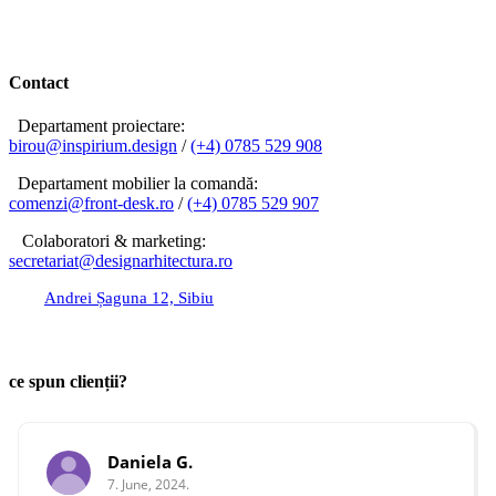
Contact
Departament proiectare:
birou@inspirium.design
/
(+4) 0785 529 908
Departament mobilier la comandă:
comenzi@front-desk.ro
/
(+4) 0785 529 907
Colaboratori & marketing:
secretariat@designarhitectura.
ro
Andrei Șaguna 12, Sibiu
birou@inspirium.design
ce spun clienții?
Daniela G.
7. June, 2024.