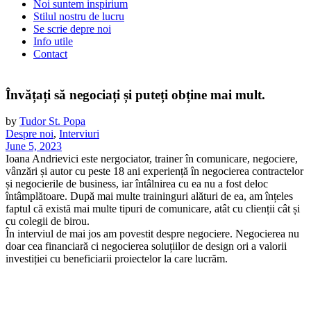
Noi suntem inspirium
Stilul nostru de lucru
Se scrie depre noi
Info utile
Contact
Învățați să negociați și puteți obține mai mult.
by
Tudor St. Popa
Despre noi
,
Interviuri
June 5, 2023
Ioana Andrievici este nergociator, trainer în comunicare, negociere,
vânzări și autor cu peste 18 ani experiență în negocierea contractelor
și negocierile de business, iar întâlnirea cu ea nu a fost deloc
întâmplătoare. După mai multe traininguri alături de ea, am înțeles
faptul că există mai multe tipuri de comunicare, atât cu clienții cât și
cu colegii de birou.
În interviul de mai jos am povestit despre negociere. Negocierea nu
doar cea financiară ci negocierea soluțiilor de design ori a valorii
investiției cu beneficiarii proiectelor la care lucrăm.