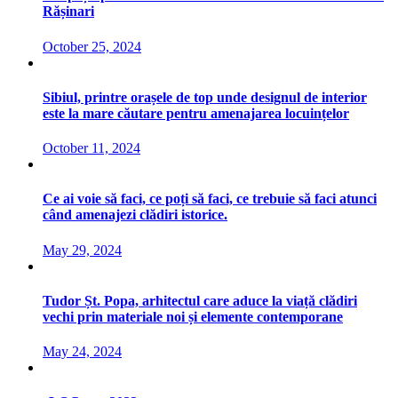
Rășinari
October 25, 2024
Sibiul, printre orașele de top unde designul de interior
este la mare căutare pentru amenajarea locuințelor
October 11, 2024
Ce ai voie să faci, ce poți să faci, ce trebuie să faci atunci
când amenajezi clădiri istorice.
May 29, 2024
Tudor Șt. Popa, arhitectul care aduce la viață clădiri
vechi prin materiale noi și elemente contemporane
May 24, 2024