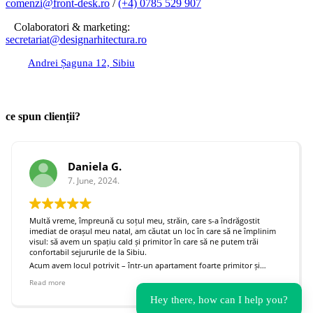
comenzi@front-desk.ro
/
(+4) 0785 529 907
Colaboratori & marketing:
secretariat@designarhitectura.
ro
Andrei Șaguna 12, Sibiu
birou@inspirium.design
ce spun clienții?
Daniela G.
7. June, 2024.
Multă vreme, împreună cu soțul meu, străin, care s-a îndrăgostit
imediat de orașul meu natal, am căutat un loc în care să ne împlinim
visul: să avem un spațiu cald și primitor în care să ne putem trăi
confortabil sejururile de la Sibiu.
Acum avem locul potrivit – într-un apartament foarte primitor și
fascinant. Îi mulțumim lui Tudor că a reușit, cu talentul său, să ne
Read more
împlinească visul. Complimente pentru proiect!
Hey there, how can I help you?