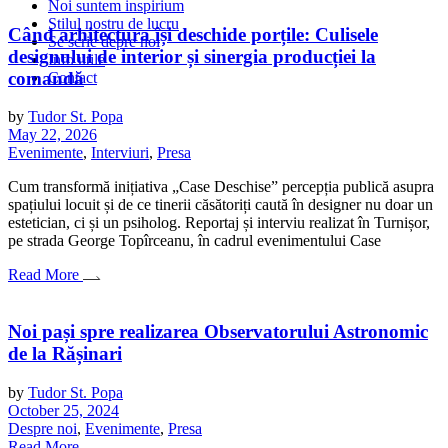
Noi suntem inspirium
Stilul nostru de lucru
Când arhitectura își deschide porțile: Culisele
Se scrie depre noi
designului de interior și sinergia producției la
Info utile
comandă
Contact
by
Tudor St. Popa
May 22, 2026
Evenimente
,
Interviuri
,
Presa
Cum transformă inițiativa „Case Deschise” percepția publică asupra
spațiului locuit și de ce tinerii căsătoriți caută în designer nu doar un
estetician, ci și un psiholog. Reportaj și interviu realizat în Turnișor,
pe strada George Topîrceanu, în cadrul evenimentului Case
Read More
Noi pași spre realizarea Observatorului Astronomic
de la Rășinari
by
Tudor St. Popa
October 25, 2024
Despre noi
,
Evenimente
,
Presa
Read More