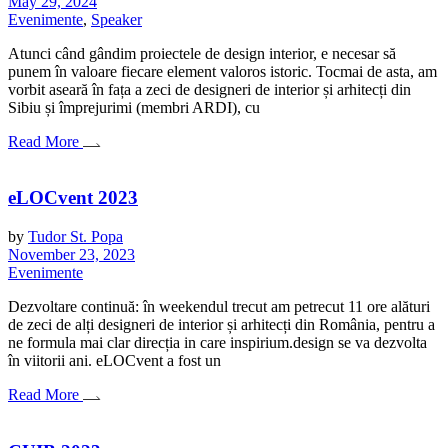
May 29, 2024
Evenimente
,
Speaker
Atunci când gândim proiectele de design interior, e necesar să
punem în valoare fiecare element valoros istoric. Tocmai de asta, am
vorbit aseară în fața a zeci de designeri de interior și arhitecți din
Sibiu și împrejurimi (membri ARDI), cu
Read More
eLOCvent 2023
by
Tudor St. Popa
November 23, 2023
Evenimente
Dezvoltare continuă: în weekendul trecut am petrecut 11 ore alături
de zeci de alți designeri de interior și arhitecți din România, pentru a
ne formula mai clar direcția in care inspirium.design se va dezvolta
în viitorii ani. eLOCvent a fost un
Read More