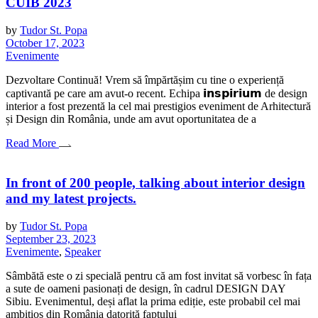
CUIB 2023
by
Tudor St. Popa
October 17, 2023
Evenimente
Dezvoltare Continuă! Vrem să împărtășim cu tine o experiență
captivantă pe care am avut-o recent. Echipa 𝗶𝗻𝘀𝗽𝗶𝗿𝗶𝘂𝗺 de design
interior a fost prezentă la cel mai prestigios eveniment de Arhitectură
și Design din România, unde am avut oportunitatea de a
Read More
In front of 200 people, talking about interior design
and my latest projects.
by
Tudor St. Popa
September 23, 2023
Evenimente
,
Speaker
Sâmbătă este o zi specială pentru că am fost invitat să vorbesc în fața
a sute de oameni pasionați de design, în cadrul DESIGN DAY
Sibiu. Evenimentul, deși aflat la prima ediție, este probabil cel mai
ambițios din România datorită faptului