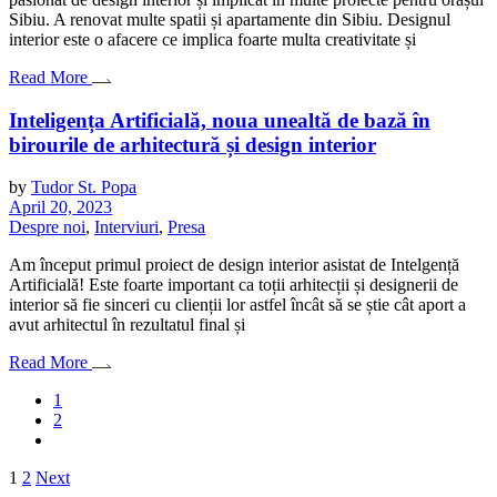
Sibiu. A renovat multe spatii și apartamente din Sibiu. Designul
interior este o afacere ce implica foarte multa creativitate și
Read More
Inteligența Artificială, noua unealtă de bază în
birourile de arhitectură și design interior
by
Tudor St. Popa
April 20, 2023
Despre noi
,
Interviuri
,
Presa
Am început primul proiect de design interior asistat de Intelgență
Artificială! Este foarte important ca toții arhitecții și designerii de
interior să fie sinceri cu clienții lor astfel încât să se știe cât aport a
avut arhitectul în rezultatul final și
Read More
1
2
Posts
1
2
Next