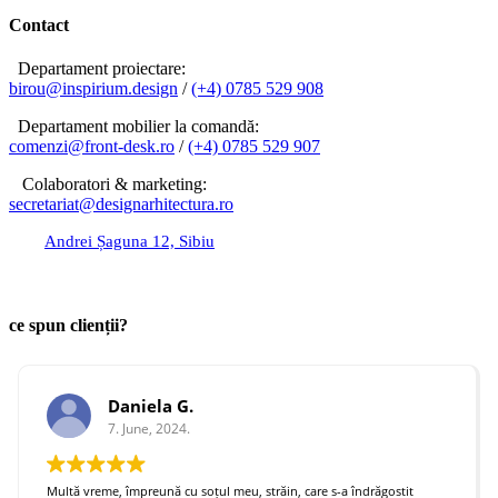
pagination
Contact
Departament proiectare:
birou@inspirium.design
/
(+4) 0785 529 908
Departament mobilier la comandă:
comenzi@front-desk.ro
/
(+4) 0785 529 907
Colaboratori & marketing:
secretariat@designarhitectura.
ro
Andrei Șaguna 12, Sibiu
birou@inspirium.design
ce spun clienții?
Daniela G.
7. June, 2024.
Multă vreme, împreună cu soțul meu, străin, care s-a îndrăgostit