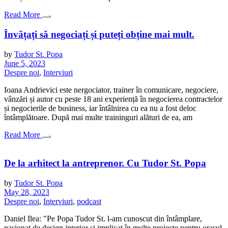
Read More
Învățați să negociați și puteți obține mai mult.
by
Tudor St. Popa
June 5, 2023
Despre noi
,
Interviuri
Ioana Andrievici este nergociator, trainer în comunicare, negociere,
vânzări și autor cu peste 18 ani experiență în negocierea contractelor
și negocierile de business, iar întâlnirea cu ea nu a fost deloc
întâmplătoare. După mai multe traininguri alături de ea, am
Read More
De la arhitect la antreprenor. Cu Tudor St. Popa
by
Tudor St. Popa
May 28, 2023
Despre noi
,
Interviuri
,
podcast
Daniel Ilea: "Pe Popa Tudor St. l-am cunoscut din întâmplare,
pasionat de design interior și implicat în multe proiecte pentru orașul